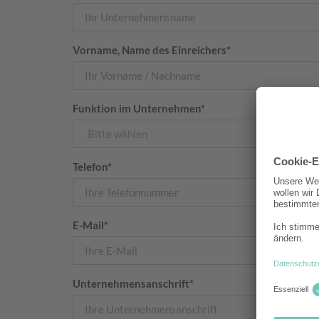
Vorname, Name des Einreichers*
Funktion im Unternehmen*
Telefon*
E-Mail*
Unternehmensanschrift*