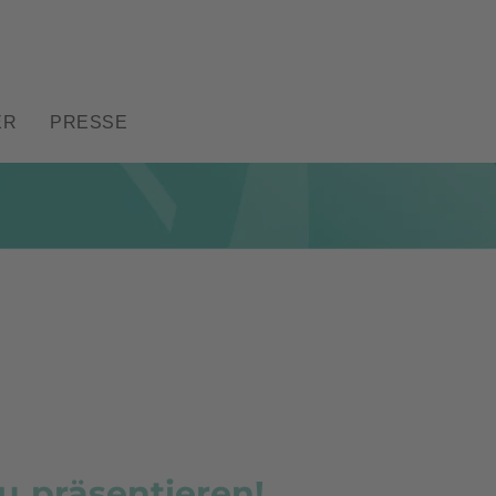
ER
PRESSE
u präsentieren!